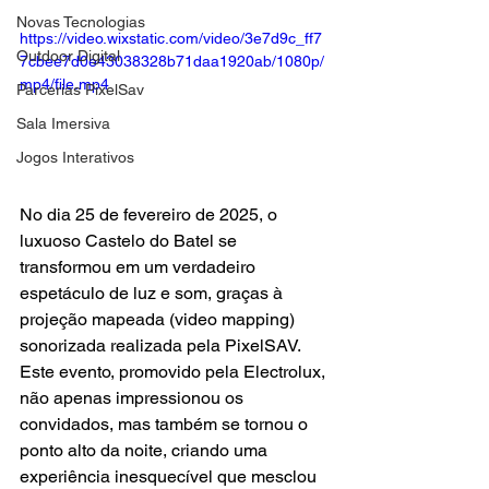
Novas Tecnologias
https://video.wixstatic.com/video/3e7d9c_ff7
Outdoor Digital
7cbee7d0e43038328b71daa1920ab/1080p/
mp4/file.mp4
Parcerias PixelSav
Sala Imersiva
Jogos Interativos
No dia 25 de fevereiro de 2025, o 
luxuoso Castelo do Batel se 
transformou em um verdadeiro 
espetáculo de luz e som, graças à 
projeção mapeada (video mapping) 
sonorizada realizada pela PixelSAV. 
Este evento, promovido pela Electrolux, 
não apenas impressionou os 
convidados, mas também se tornou o 
ponto alto da noite, criando uma 
experiência inesquecível que mesclou 