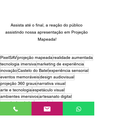
Assista até o final, a reação do público 
assistindo nossa apresentação em Projeção 
Mapeada!
PixelSAV
projeção mapeada
realidade aumentada
tecnologia imersiva
marketing de experiência
inovação
Castelo do Batel
experiência sensorial
eventos memoráveis
design audiovisual
projeção 360 graus
narrativa visual
arte e tecnologia
espetáculo visual
ambientes imersivos
artesanato digital
tecnologia criativa
som e luz
encantamento noturno
evento Electrolux
espetáculo de luz
encantamento
interação
apresentação épica
sensações
convidados impressionados