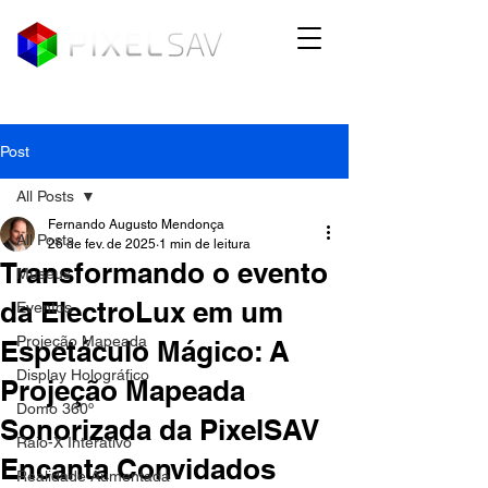
Post
All Posts
Fernando Augusto Mendonça
All Posts
26 de fev. de 2025
1 min de leitura
Transformando o evento
Museus
da ElectroLux em um
Eventos
Projeção Mapeada
Espetáculo Mágico: A
Display Holográfico
Projeção Mapeada
Domo 360º
Sonorizada da PixelSAV
Raio-X Interativo
Encanta Convidados
Realidade Aumentada