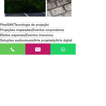
PixelSAV
Tecnologia de projeção
Projeções mapeadas
Eventos corporativos
Efeitos especiais
Eventos imersivos
Soluções audiovisuais
Arte projetada
Arte digital
Criatividade visual
Experiências únicas.
Criatividade audiovisual
Produção audiovisual
Projeção em fachadas
Tecnologia audiovisual
Impacto visual
Mapping
Experiências envolventes
Instalações visuais
Design de eventos
Imersão tecnológica
Entretenimento digital
Espetáculos visuais
Inovação tecnológica
Experiências visuais
Entretenimento interativo
Eventos memoráveis
Shows de luzes
Projeção de imagens
Projeção Mapeada
Eventos