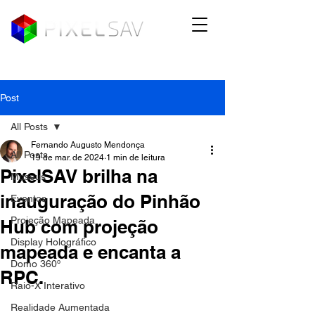
Post
All Posts
Fernando Augusto Mendonça
All Posts
19 de mar. de 2024
1 min de leitura
PixelSAV brilha na
Museus
inauguração do Pinhão
Eventos
Projeção Mapeada
Hub com projeção
Display Holográfico
mapeada e encanta a
Domo 360º
RPC.
Raio-X Interativo
Realidade Aumentada