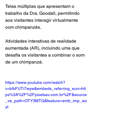
Telas múltiplas que apresentam o 
trabalho da Dra. Goodall, permitindo 
aos visitantes interagir virtualmente 
com chimpanzés.
Atividades interativas de realidade 
aumentada (AR), incluindo uma que 
desafia os visitantes a combinar o som 
de um chimpanzé.
https://www.youtube.com/watch?
v=bIkFUTi7wyw&embeds_referring_euri=htt
ps%3A%2F%2Fpixelsav.com.br%2F&source
_ve_path=OTY3MTQ&feature=emb_imp_wo
yt