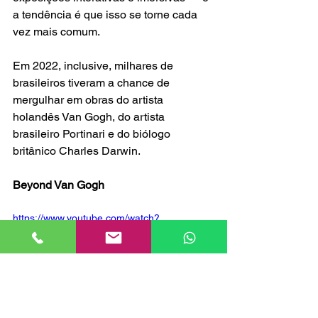
a tendência é que isso se torne cada 
vez mais comum.
Em 2022, inclusive, milhares de 
brasileiros tiveram a chance de 
mergulhar em obras do artista 
holandês Van Gogh, do artista 
brasileiro Portinari e do biólogo 
britânico Charles Darwin.
Beyond Van Gogh
https://www.youtube.com/watch?
v=TH2lFTDpqG0&embeds_referring_euri=ht
tps%3A%2F%2Fpixelsav.com.br%2F&sourc
e_ve_path=OTY3MTQ&feature=emb_imp_w
oyt