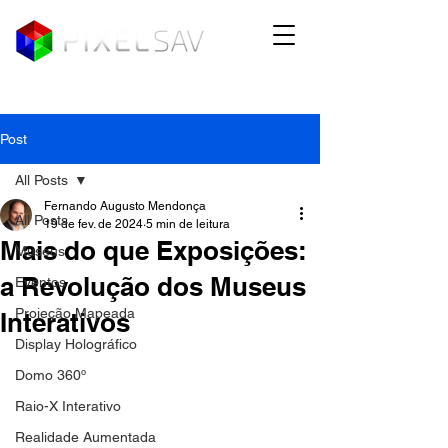
Post
All Posts
Fernando Augusto Mendonça
All Posts
19 de fev. de 2024
5 min de leitura
Mais do que Exposições:
Museus
a Revolução dos Museus
Eventos
Projeção Mapeada
Interativos
Display Holográfico
Domo 360º
Raio-X Interativo
Realidade Aumentada