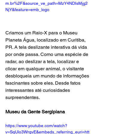
m.br%2F&source_ve_path=MzY4NDIsMjg2
NjY&feature=emb_logo
Criamos um Raio-X para o Museu 
Planeta Água, localizado em Curitiba, 
PR. A tela deslizante interativa dá vida 
por onde passa. Como uma espécie de 
radar, ao deslizar a tela, localizar e 
clicar em qualquer animal, o visitante 
desbloqueia um mundo de informações 
fascinantes sobre eles. Desde fatos 
interessantes até curiosidades 
surpreendentes.
Museu da Gente Sergipiana
https://www.youtube.com/watch?
v=SqUlo3WrgvE&embeds_referring_euri=htt