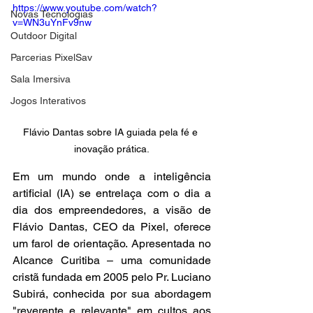
https://www.youtube.com/watch?
Novas Tecnologias
v=WN3uYnFv9nw
Outdoor Digital
Parcerias PixelSav
Sala Imersiva
Jogos Interativos
Flávio Dantas sobre IA guiada pela fé e 
inovação prática.
Em um mundo onde a inteligência 
artificial (IA) se entrelaça com o dia a 
dia dos empreendedores, a visão de 
Flávio Dantas, CEO da Pixel, oferece 
um farol de orientação. Apresentada no 
Alcance Curitiba – uma comunidade 
cristã fundada em 2005 pelo Pr. Luciano 
Subirá, conhecida por sua abordagem 
"reverente e relevante" em cultos aos 