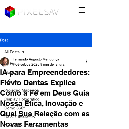
Post
All Posts
Fernando Augusto Mendonça
All Posts
1 de set. de 2025
9 min de leitura
IA para Empreendedores:
Museus
Flávio Dantas Explica
Eventos
Projeção Mapeada
Como a Fé em Deus Guia
Display Holográfico
Nossa Ética, Inovação e
Domo 360º
Qual Sua Relação com as
Raio-X Interativo
Novas Ferramentas
Realidade Aumentada