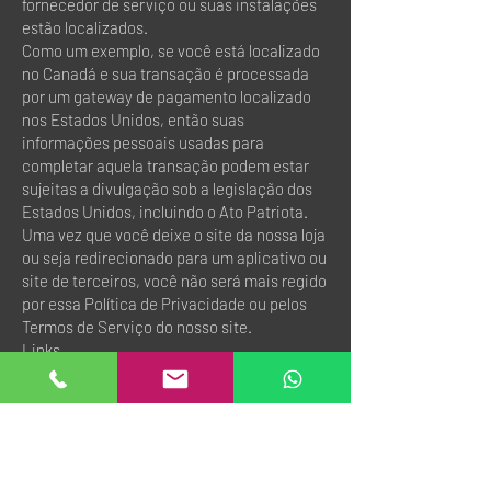
fornecedor de serviço ou suas instalações
estão localizados.
Como um exemplo, se você está localizado
no Canadá e sua transação é processada
por um gateway de pagamento localizado
nos Estados Unidos, então suas
informações pessoais usadas para
completar aquela transação podem estar
sujeitas a divulgação sob a legislação dos
Estados Unidos, incluindo o Ato Patriota.
Uma vez que você deixe o site da nossa loja
ou seja redirecionado para um aplicativo ou
site de terceiros, você não será mais regido
por essa Política de Privacidade ou pelos
Termos de Serviço do nosso site.
Links
Quando você clica em links na nossa loja,
eles podem lhe direcionar para fora do
nosso site. Não somos responsáveis pelas
práticas de privacidade de outros sites e
lhe incentivamos a ler as declarações de
privacidade deles.