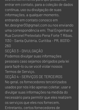
entrar em contato, para a coleção de dados
contínua, uso ou divulgação de suas
informações, a qualquer momento,
entrando em contato conosco em
fer.designer30@gmail.com
ou nos enviando
uma correspondência em: Thal Engenharia
Rua Coronel Pretextato Pena Forte T Ribas,
1130 - Santa Quitéria, Curitiba - PR,
80310-
260
SEÇÃO 3 - DIVULGAÇÃO
Podemos divulgar suas informações
pessoais caso sejamos obrigados pela lei
para fazê-lo ou se você violar nossos
Termos de Serviço.
SEÇÃO 4 - SERVIÇOS DE TERCEIROS
No geral, os fornecedores terceirizados
usados por nós irão apenas coletar, usar e
divulgar suas informações na medida do
necessário para permitir que eles realizem
os serviços que eles nos fornecem.
Entretanto, certos fornecedores de