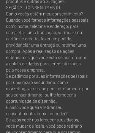
produtos e outras atualizações.
SEÇÃO 2 - CONSENTIMENTO
Como vocês obtêm meu consentimento?
Quando você fornece informações pessoais
como nome, telefone e endereço, para
completar: uma transação, verificar seu
cartão de crédito, fazer um pedido,
providenciar uma entrega ou retornar uma
compra. Após a realização de ações
entendemos que você está de acordo com
a coleta de dados para serem utilizados
pela nossa empresa.
Se pedimos por suas informações pessoais
por uma razão secundária, como
marketing, vamos lhe pedir diretamente por
seu consentimento, ou lhe fornecer a
oportunidade de dizer não.
E caso você queira retirar seu
consentimento, como proceder?
Se após você nos fornecer seus dados,
você mudar de ideia, você pode retirar o
seu consentimento para que possamos