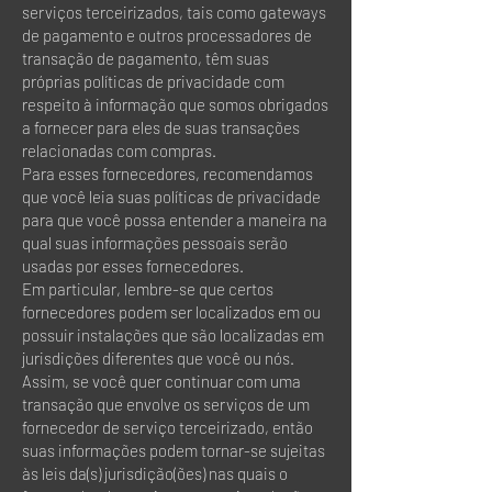
serviços terceirizados, tais como gateways
de pagamento e outros processadores de
transação de pagamento, têm suas
próprias políticas de privacidade com
respeito à informação que somos obrigados
a fornecer para eles de suas transações
relacionadas com compras.
Para esses fornecedores, recomendamos
que você leia suas políticas de privacidade
para que você possa entender a maneira na
qual suas informações pessoais serão
usadas por esses fornecedores.
Em particular, lembre-se que certos
fornecedores podem ser localizados em ou
possuir instalações que são localizadas em
jurisdições diferentes que você ou nós.
Assim, se você quer continuar com uma
transação que envolve os serviços de um
fornecedor de serviço terceirizado, então
suas informações podem tornar-se sujeitas
às leis da(s) jurisdição(ões) nas quais o