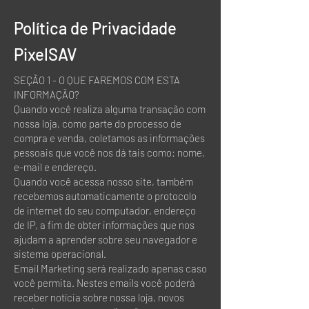
Política de Privacidade
PixelSAV
SEÇÃO 1 - O QUE FAREMOS COM ESTA
INFORMAÇÃO?
Quando você realiza alguma transação com
nossa loja, como parte do processo de
compra e venda, coletamos as informações
pessoais que você nos dá tais como: nome,
e-mail e endereço.
Quando você acessa nosso site, também
recebemos automaticamente o protocolo
de internet do seu computador, endereço
de IP, a fim de obter informações que nos
ajudam a aprender sobre seu navegador e
sistema operacional.
Email Marketing será realizado apenas caso
você permita. Nestes emails você poderá
receber notícia sobre nossa loja, novos