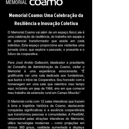
MEMORIAL
Memorial Coamo: Uma Celebração da
Resiliência e Inovação Coletiva
O Memorial Coamo vai além de um espaço físico; ele é
uma celebração da resiliência, do trabalho em equipe e
do potencial transformador que existe em cada
indivíduo. Este espaço proporciona aos visitantes uma
jornada única, que explora o passado, o presente e o
futuro da cooperativa.
Para José Aroldo Gallassini, idealizador e presidente
do Conselho de Administração da Coamo, visitar o
Memorial é uma experiência emocionante. “É
gratificante ver uma sala dedicada aos fundadores,
que ilustra o início da Cooperativa. Sou honrado com a
homenagem em uma sala que relembra meu tempo
aqui, incluindo um jeep de 1968, ano em que comecei
meu trabalho de extensão rural em Campo Mourão.”
O Memorial conta com 12 salas interativas que trazem
à tona a trajetória histórica da Coamo, destacando
conquistas significativas e a essência cooperativista
que transformou pessoas e comunidades. A PixelSAV,
responsável pelas atrações interativas do Memorial,
utiliza tecnologias modernas – como projeções em
domos 360 graus, realidade aumentada e displays