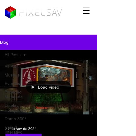
Blog
All Posts
All Posts
Museus
Eventos
Load video
Projeção
Mapeada
Display
Holográfico
Domo 360º
Raio-X
21 de nov. de 2024
Interativo