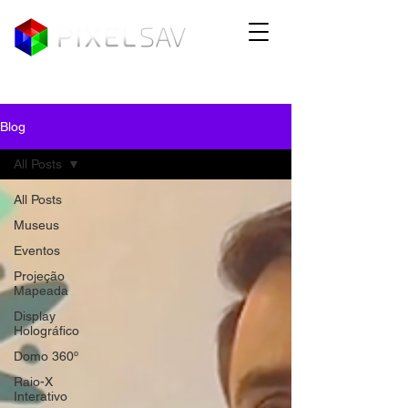
Blog
All Posts
All Posts
Museus
Eventos
Projeção
Mapeada
Display
Holográfico
Domo 360º
Raio-X
Interativo