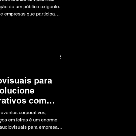
os
ção de um público exigente.
de empresas que participam
l ou no exterior, o desafio é
se destacar em meio a tantos
visuais para
olucione
rativos com
mersivas
eventos corporativos,
ços em feiras é um enorme
e displays holográficos."