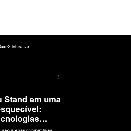
aio-X Interativo
mersiva
Jogos Interativos
u Stand em uma
esquecível:
ecnologias
ixelSAV para
s são arenas competitivas