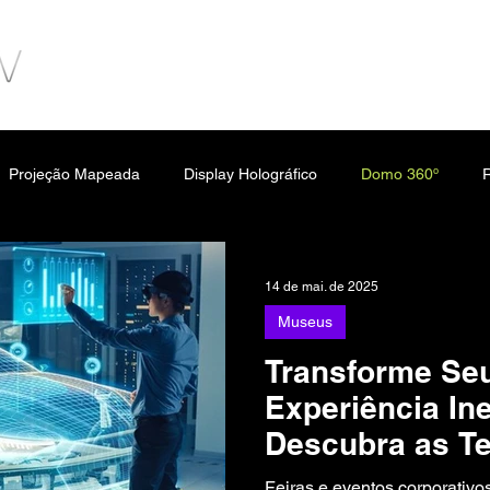
Projeção Mapeada
Display Holográfico
Domo 360º
R
Tecnologias
Outdoor Digital
Parcerias PixelSav
Sala I
14 de mai. de 2025
Museus
Transforme Se
Experiência In
Descubra as T
Imersivas da P
Feiras e eventos corporativo