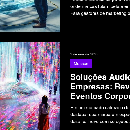
Feiras e Event
onde marcas lutam pela aten
Para gestores de marketing 
desses eventos, seja no Brasi
claro: como fazer seu stand 
concorrentes?
2 de mai. de 2025
Museus
Soluções Audio
Empresas: Rev
Eventos Corpo
Experiências I
Em um mercado saturado de 
destacar sua marca em espa
desafio. Inove com soluções audiovisuais para empresas
da PixelSAV, unindo RA, VR, 